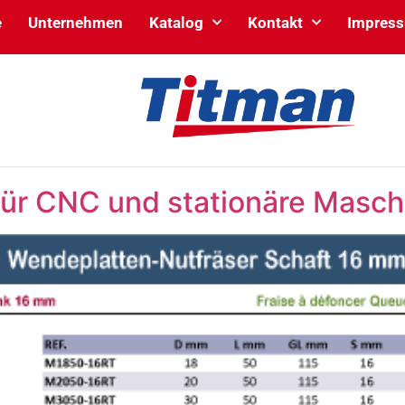
e
Unternehmen
Katalog
Kontakt
Impres
für CNC und stationäre Masch