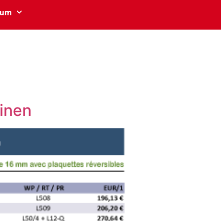
sum
inen