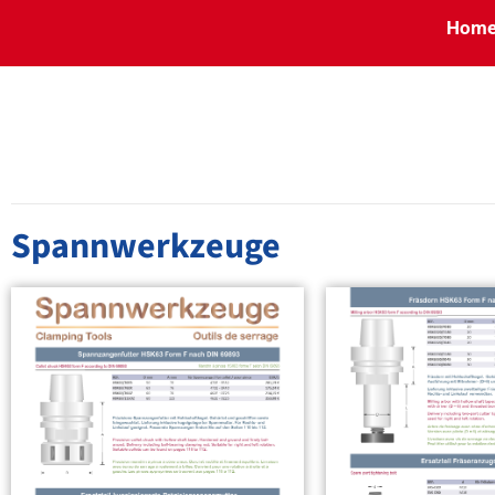
Hom
Spannwerkzeuge